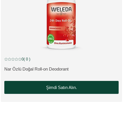
0
( 0 )
Mevcut puan: 5 üzerinden 0 yıldız 0 müşteri tarafından değerlendirildi
Nar Özlü Doğal Roll-on Deodorant
ÜRÜNÜ GÖRÜNTÜLE:
Şimdi Satın Alın.