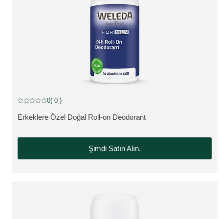
0
( 0 )
Mevcut puan: 5 üzerinden 0 yıldız 0 müşteri tarafından değerlendirildi
Erkeklere Özel Doğal Roll-on Deodorant
ÜRÜNÜ GÖRÜNTÜLE:
Şimdi Satın Alın.