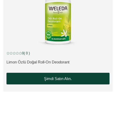
0
( 0 )
Mevcut puan: 5 üzerinden 0 yıldız 0 müşteri tarafından değerlendirildi
Limon Özlü Doğal Roll-On Deodorant
ÜRÜNÜ GÖRÜNTÜLE:
Şimdi Satın Alın.