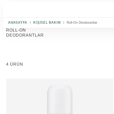
Ana içeriğe atla
ANASAYFA
KIŞISEL BAKIM
Roll-On Deodorantlar
ROLL-ON
DEODORANTLAR
4 ÜRÜN