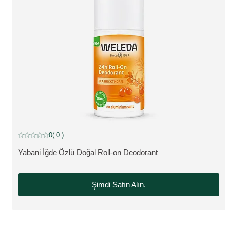
0
( 0 )
Mevcut puan: 5 üzerinden 0 yıldız 0 müşteri tarafından değerlendirildi
Yabani İğde Özlü Doğal Roll-on Deodorant
ÜRÜNÜ GÖRÜNTÜLE:
Şimdi Satın Alın.