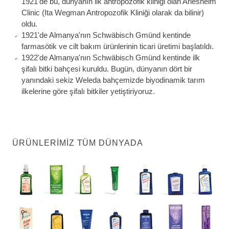
1921'de bu, dünyanın ilk antropozofik kliniği olan Arlesheim
Clinic (Ita Wegman Antropozofik Kliniği olarak da bilinir)
oldu.
1921'de Almanya'nın Schwäbisch Gmünd kentinde
farmasötik ve cilt bakım ürünlerinin ticari üretimi başlatıldı.
1922'de Almanya'nın Schwäbisch Gmünd kentinde ilk
şifalı bitki bahçesi kuruldu. Bugün, dünyanın dört bir
yanındaki sekiz Weleda bahçemizde biyodinamik tarım
ilkelerine göre şifalı bitkiler yetiştiriyoruz.
ÜRÜNLERIMIZ TÜM DÜNYADA