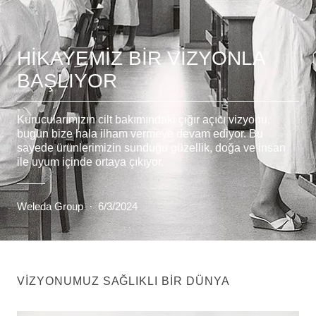
HIKAYEMIZ BIR VIZYONLA
BAŞLIYOR
Kurucularımızın cilt bakımındaki çığır açıcı vizyonu,
bugün bize hala ilham vermeye devam ediyor. Bu
sayede ürünlerimizin sunduğu güzellik, doğa ve insan
ile uyum içinde ortaya çıkıyor.
Weleda Group
·
6/3/2024
VIZYONUMUZ SAĞLIKLI BIR DÜNYA