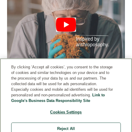
WE NEED YOUR PERMISSION TO LOAD
By clicking ‘Accept all cookies’, you consent to the storage
THE YOUTUBE VIDEO SERVICE!
of cookies and similar technologies on your device and to
the processing of your data by us and our partners. The
collected data will be used for ads personalization.
We use a third-party service to embed video content.
Especially cookies and mobile ad identifiers will be used for
This service may collect data about your activities.
personalized and non-personalized advertising.
Link to
Please read the details and agree to use the service to
Google's Business Data Responsibility Site
watch this video
İLETIŞIM
Cookies Settings
Cookie Settings
Accept
GIZLILIK POLITIKASI
Reject All