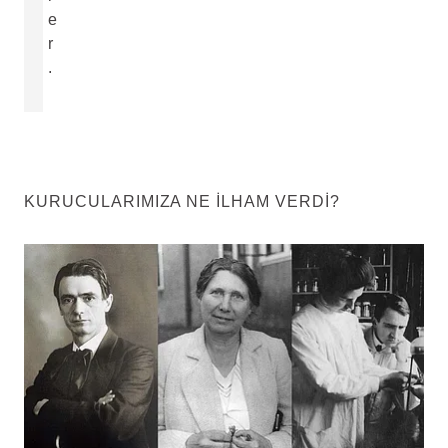
e
r
.
KURUCULARIMIZA NE ILHAM VERDI?