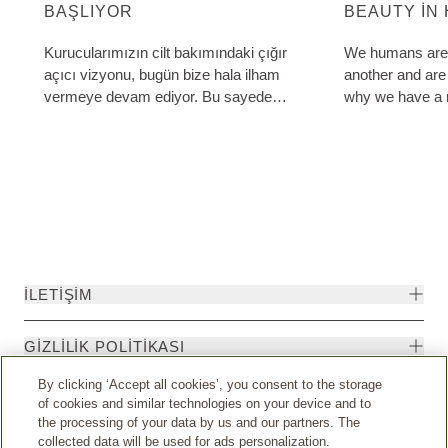
BAŞLIYOR
BEAUTY IN
NATURE AN
BEING
Kurucularımızın cilt bakımındaki çığır
We humans are 
açıcı vizyonu, bugün bize hala ilham
another and are 
vermeye devam ediyor. Bu sayede
why we have a r
ürünlerimizin sunduğu güzellik, doğa ve
other and to th
insan ile uyum içinde ortaya çıkıyor.
formulated six g
on our values an
İLETIŞIM
GIZLILIK POLITIKASI
By clicking ‘Accept all cookies’, you consent to the storage
of cookies and similar technologies on your device and to
the processing of your data by us and our partners. The
collected data will be used for ads personalization.