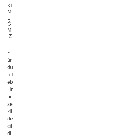
KI
M
LI
ĞI
M
IZ
S
ür
dü
rül
eb
ilir
bir
şe
kil
de
cil
di