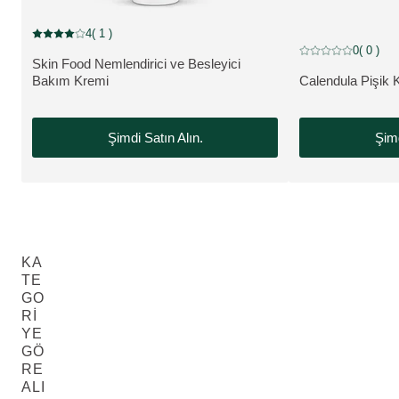
4
( 1 )
Mevcut puan: 5 üzerinden 4 yıldız 1 müşteri tarafından değerlendirildi
0
( 0 )
Mevcut puan: 5 üzer
Skin Food Nemlendirici ve Besleyici
ÜRÜNÜ GÖRÜNTÜLE:
Bakım Kremi
Calendula Pişik 
ÜRÜNÜ GÖRÜNT
Şimdi Satın Alın.
Şimd
KA
TE
GO
Rİ
YE
GÖ
RE
ALI