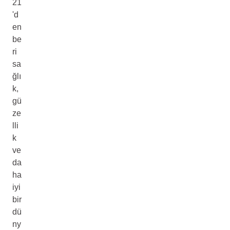
21
'd
en
be
ri
sa
ğlı
k,
gü
ze
lli
k
ve
da
ha
iyi
bir
dü
ny