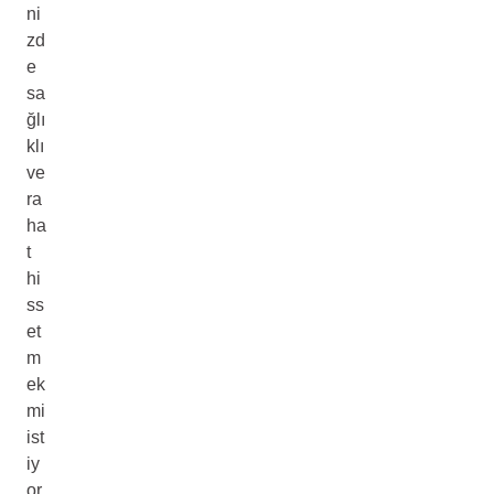
ni
zd
e
sa
ğlı
klı
ve
ra
ha
t
hi
ss
et
m
ek
mi
ist
iy
or