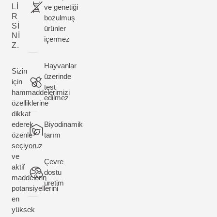
LI
ve genetiği
R
bozulmuş
SI
ürünler
NI
içermez
Z.
Hayvanlar
Sizin
üzerinde
için
test
hammaddelerimizi
edilmez
özelliklerine
dikkat
ederek
Biyodinamik
özenle
tarım
seçiyoruz
ve
Çevre
aktif
dostu
maddelerin
üretim
potansiyellerini
en
yüksek