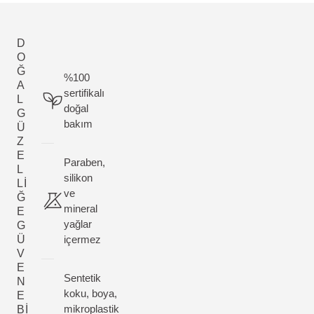
D
O
Ğ
%100
A
sertifikalı
L
doğal
G
bakım
Ü
Z
E
Paraben,
L
silikon
LI
ve
Ğ
mineral
E
yağlar
G
Ü
içermez
V
E
Sentetik
N
koku, boya,
E
mikroplastik
BI