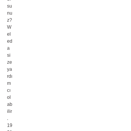
su
nu
z?
W
el
ed
a
si
ze
ya
rdı
m
cı
ol
ab
ilir
.
19