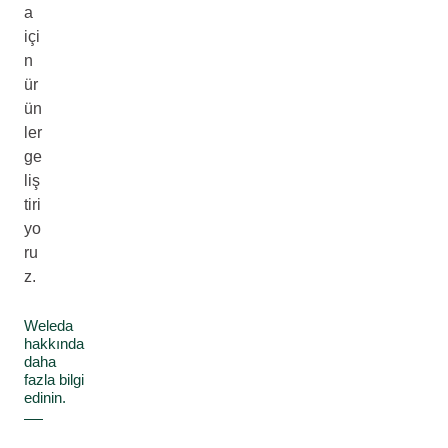
a
içi
n
ür
ün
ler
ge
liş
tiri
yo
ru
z.
Weleda
hakkında
daha
fazla bilgi
edinin.