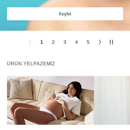
Keşfet
1
2
3
4
5
ÜRÜN YELPAZEMIZ