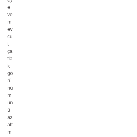
e
ve
m
ev
cu
t
ça
tla
k
gö
rü
nü
m
ün
ü
az
alt
m