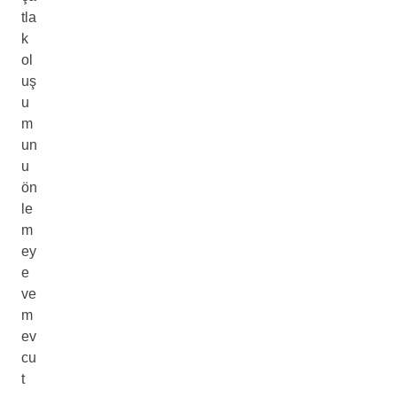
tla
k
ol
uş
u
m
un
u
ön
le
m
ey
e
ve
m
ev
cu
t