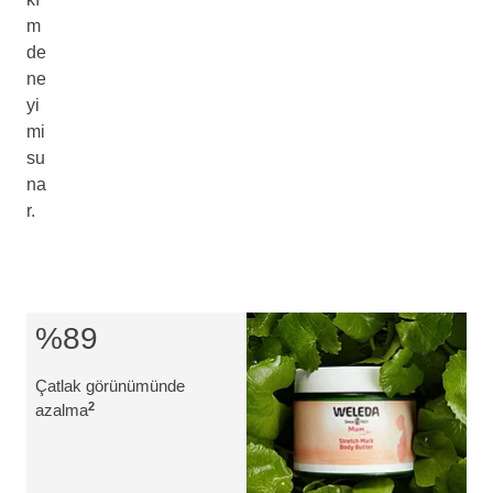
m
de
ne
yi
mi
su
na
r.
%89
Çatlak görünümünde
2
azalma