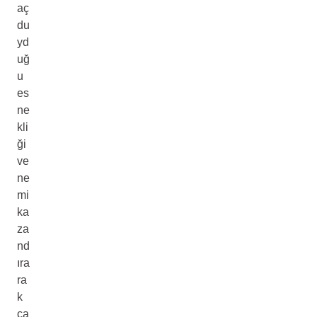
aç
du
yd
uğ
u
es
ne
kli
ği
ve
ne
mi
ka
za
nd
ıra
ra
k
ça