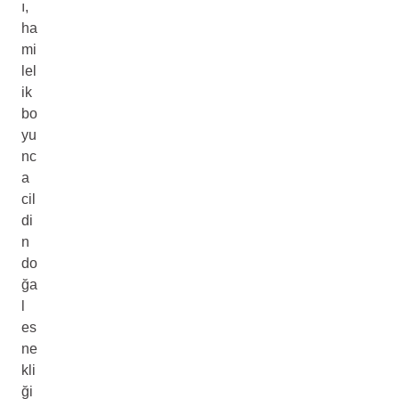
ı,
ha
mi
lel
ik
bo
yu
nc
a
cil
di
n
do
ğa
l
es
ne
kli
ği