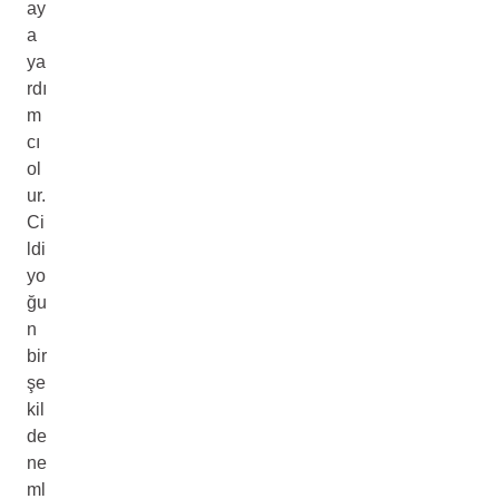
ay
a
ya
rdı
m
cı
ol
ur.
Ci
ldi
yo
ğu
n
bir
şe
kil
de
ne
ml