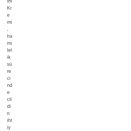
ım
Kr
e
mi
,
ha
mi
lel
ik
sü
re
ci
nd
e
cil
di
n
iht
iy