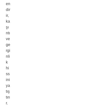
en
dir
ir,
ka
şı
ntı
ve
ge
rgi
nli
k
hi
ss
ini
ya
tış
tırı
r.