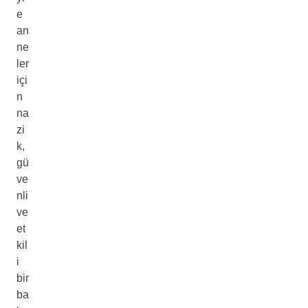
e
an
ne
ler
içi
n
na
zi
k,
gü
ve
nli
ve
et
kil
i
bir
ba