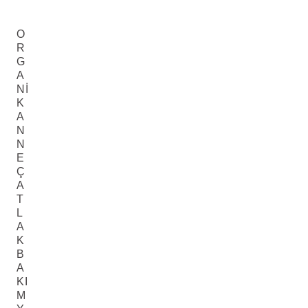
O
R
G
A
NI
K
A
N
N
E
Ç
A
T
L
A
K
B
A
KI
M