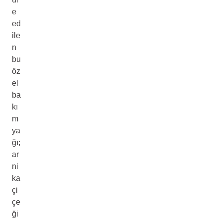
e
ed
ile
n
bu
öz
el
ba
kı
m
ya
ğı;
ar
ni
ka
çi
çe
ği