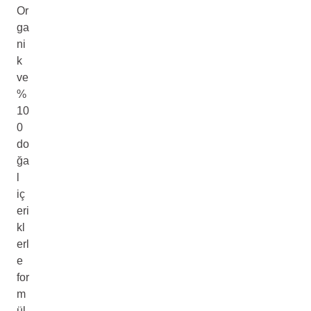
Or
ga
ni
k
ve
%
10
0
do
ğa
l
iç
eri
kl
erl
e
for
m
ül