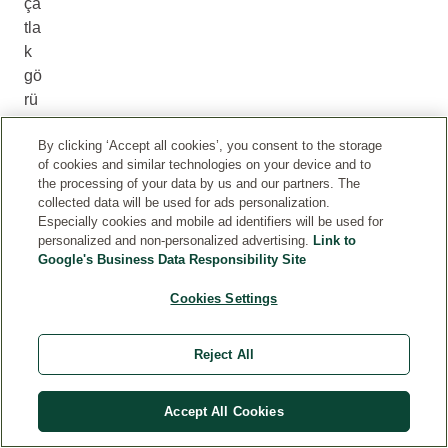
ça
tla
k
gö
rü
nü
By clicking ‘Accept all cookies’, you consent to the storage
m
of cookies and similar technologies on your device and to
ün
the processing of your data by us and our partners. The
ü
collected data will be used for ads personalization.
az
Especially cookies and mobile ad identifiers will be used for
personalized and non-personalized advertising.
Link to
alt
Google's Business Data Responsibility Site
m
ay
Cookies Settings
a
ya
Reject All
rdı
m
cı
Accept All Cookies
ol