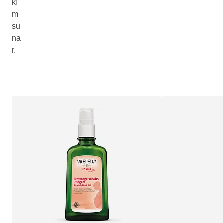
kı
m
su
na
r.