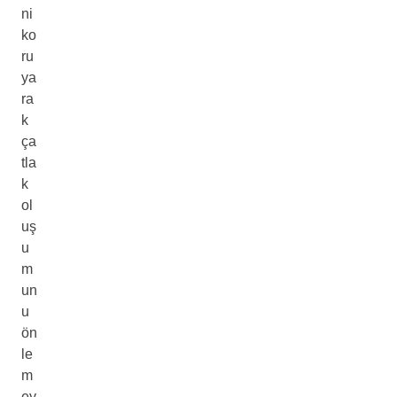
ni
ko
ru
ya
ra
k
ça
tla
k
ol
uş
u
m
un
u
ön
le
m
ey