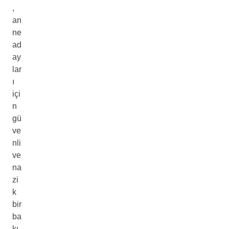
,
an
ne
ad
ay
lar
ı
içi
n
gü
ve
nli
ve
na
zi
k
bir
ba
kı