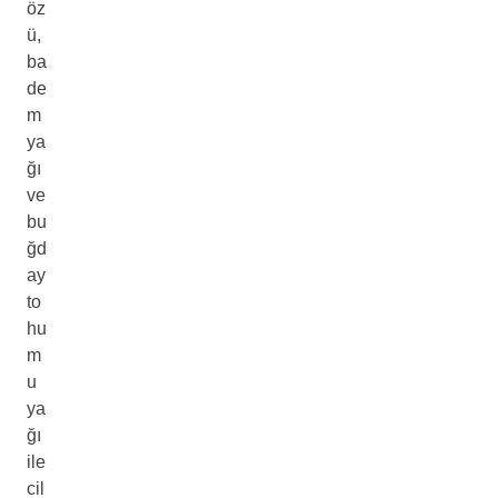
öz
ü,
ba
de
m
ya
ğı
ve
bu
ğd
ay
to
hu
m
u
ya
ğı
ile
cil