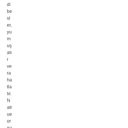
di
be
sl
er,
yu
m
uş
atı
r
ve
ra
ha
tla
tır.
N
atr
ue
or
ga