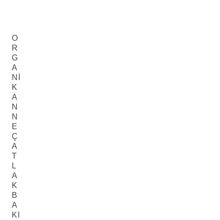
O
R
G
A
NI
K
A
N
N
E
Ç
A
T
L
A
K
B
A
KI