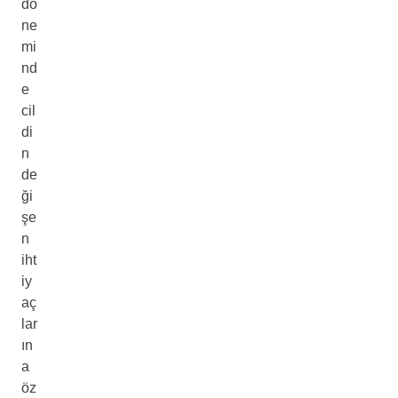
dö
ne
mi
nd
e
cil
di
n
de
ği
şe
n
iht
iy
aç
lar
ın
a
öz