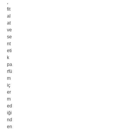
,
fit
al
at
ve
se
nt
eti
k
pa
rfü
m
iç
er
m
ed
iği
nd
en