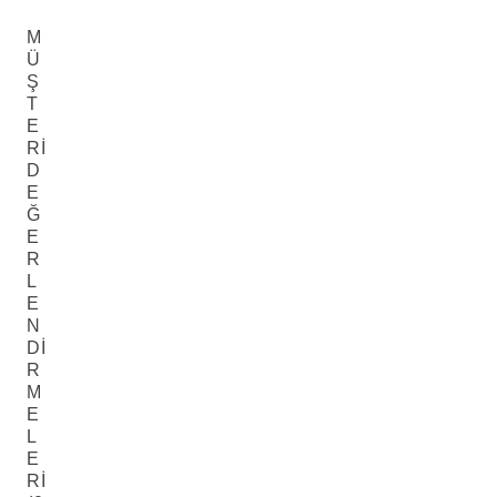
M
Ü
Ş
T
E
RI
D
E
Ğ
E
R
L
E
N
DI
R
M
E
L
E
RI