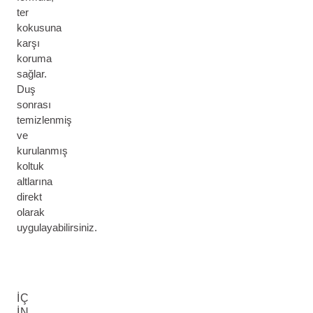
ter
kokusuna
karşı
koruma
sağlar.
Duş
sonrası
temizlenmiş
ve
kurulanmış
koltuk
altlarına
direkt
olarak
uygulayabilirsiniz.
İÇ
IN