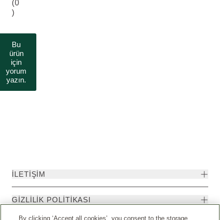
(0
)
Bu
ürün
için
yorum
yazın.
İLETIŞIM
GIZLILIK POLITIKASI
By clicking ‘Accept all cookies’, you consent to the storage