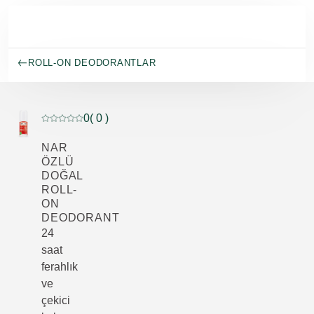
Ana içeriğe atla
ROLL-ON DEODORANTLAR
0
( 0 )
Mevcut puan: 5 üzerinden 0 yıldız 0 müşteri tarafından d
NAR
ÖZLÜ
DOĞAL
ROLL-
ON
DEODORANT
24
saat
ferahlık
ve
çekici