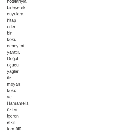
notalarıyla
birleşerek
duyulara
hitap
eden
bir
koku
deneyimi
yaratır.
Doğal
uçucu
yağlar
ile
meyan
kökü
ve
Hamamelis
özleri
içeren
etkili
formülü,