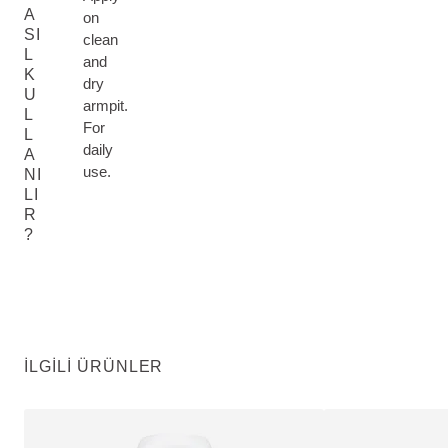
A
on
SI
clean
L
and
K
dry
U
armpit.
L
For
L
daily
A
use.
NI
LI
R
?
İLGILI ÜRÜNLER