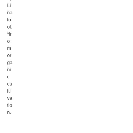
Li
na
lo
ol.
*fr
o
m
or
ga
ni
c
cu
lti
va
tio
n.