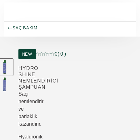
Ana içeriğe atla
SAÇ BAKIM
0
( 0 )
NEW
Mevcut puan: 5 üzerinden 0 yıldız 0 müşteri tara
HYDRO
SHINE
NEMLENDIRICI
ŞAMPUAN
Saçı
nemlendirir
ve
parlaklık
kazandırır.
Hyaluronik