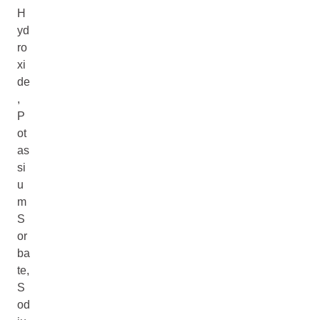
H
yd
ro
xi
de
,
P
ot
as
si
u
m
S
or
ba
te,
S
od