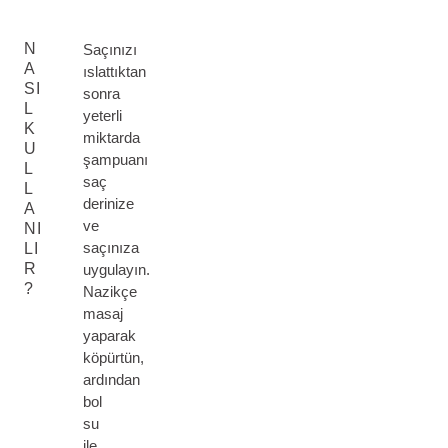
N
Saçınızı
A
ıslattıktan
SI
sonra
L
yeterli
K
miktarda
U
şampuanı
L
saç
L
derinize
A
ve
NI
saçınıza
LI
R
uygulayın.
?
Nazikçe
masaj
yaparak
köpürtün,
ardından
bol
su
ile