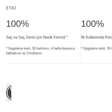
ETKI
100%
100%
Saç ve Saç Derisi için Nazik Formül. Uygulama testi, 35 katı
İlk Kullanımda Pü
Saç ve Saç Derisi için Nazik Formül *
İlk Kullanımda Pü
* Uygulama testi, 35 katılımcı, 4 hafta boyunca
* Uygulama testi, 35 
haftada en az 3 kullanım.