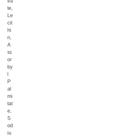
tra
te,
Le
cit
hi
n,
A
sc
or
by
l
P
al
mi
tat
e,
S
od
iu