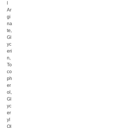
l
Ar
gi
na
te,
Gl
yc
eri
n,
To
co
ph
er
ol,
Gl
yc
er
yl
Ol