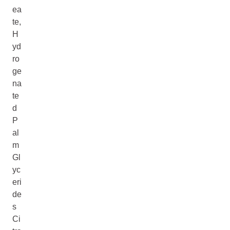
ea
te,
H
yd
ro
ge
na
te
d
P
al
m
Gl
yc
eri
de
s
Ci