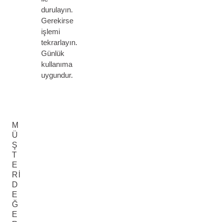
durulayın.
Gerekirse
işlemi
tekrarlayın.
Günlük
kullanıma
uygundur.
M
Ü
Ş
T
E
RI
D
E
Ğ
E