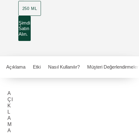
250 ML
Şimdi
Satın
Alın.
Açıklama
Etki
Nasıl Kullanılır?
Müşteri Değerlendirmeler
A
ÇI
K
L
A
M
A