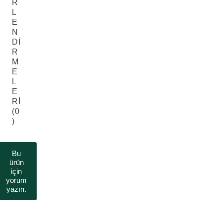
R
L
E
N
DI
R
M
E
L
E
RI
(0
)
Bu
ürün
için
yorum
yazın.