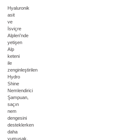
Hyaluronik
asit
ve
İsviçre
Alpleri’nde
yetişen
Alp
keteni
ile
zenginleştirilen
Hydro
Shine
Nemlendirici
Şampuan,
saçın
nem
dengesini
desteklerken
daha
yumuşak,