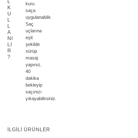
L
kuru
K
saça
U
uygulanabilir.
L
Saç
L
uçlarına
A
eşit
NI
şekilde
LI
R
sürüp
?
masaj
yapınız.
40
dakika
bekleyip
saçınızı
yıkayabilirsiniz.
İLGILI ÜRÜNLER