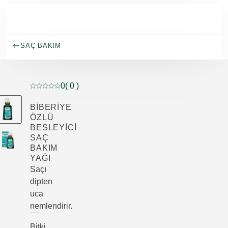
Ana içeriğe atla
SAÇ BAKIM
0
( 0 )
Mevcut puan: 5 üzerinden 0 yıldız 0 müşteri tarafından d
BIBERIYE
ÖZLÜ
BESLEYICI
SAÇ
BAKIM
YAĞI
Saçı
dipten
uca
nemlendirir.
Bitki