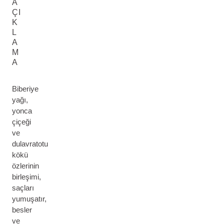
A
ÇI
K
L
A
M
A
Biberiye
yağı,
yonca
çiçeği
ve
dulavratotu
kökü
özlerinin
birleşimi,
saçları
yumuşatır,
besler
ve