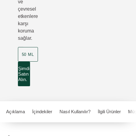
ve
çevresel
etkenlere
karşı
koruma
sağlar.
50 ML
Şimdi
Satın
Alın.
Açıklama
İçindekiler
Nasıl Kullanılır?
İlgili Ürünler
Müş