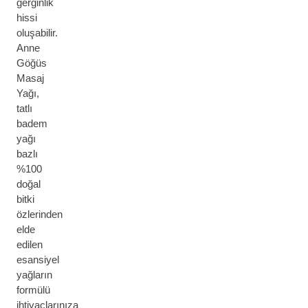
gerginlik
hissi
oluşabilir.
Anne
Göğüs
Masaj
Yağı,
tatlı
badem
yağı
bazlı
%100
doğal
bitki
özlerinden
elde
edilen
esansiyel
yağların
formülü
ihtiyaçlarınıza