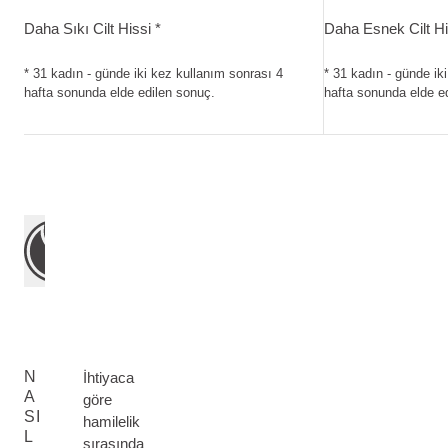
Daha Sıkı Cilt Hissi. 31 kadın - günde iki kez kullanım sonr
Daha Esnek Cilt H
Daha Sıkı Cilt Hissi *
Daha Esnek Cilt Hi
* 31 kadın - günde iki kez kullanım sonrası 4
* 31 kadın - günde ik
hafta sonunda elde edilen sonuç.
hafta sonunda elde e
N
İhtiyaca
A
göre
SI
hamilelik
L
sırasında