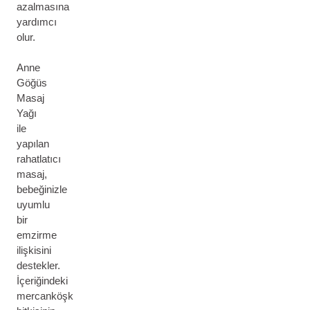
azalmasına
yardımcı
olur.
Anne
Göğüs
Masaj
Yağı
ile
yapılan
rahatlatıcı
masaj,
bebeğinizle
uyumlu
bir
emzirme
ilişkisini
destekler.
İçeriğindeki
mercanköşk