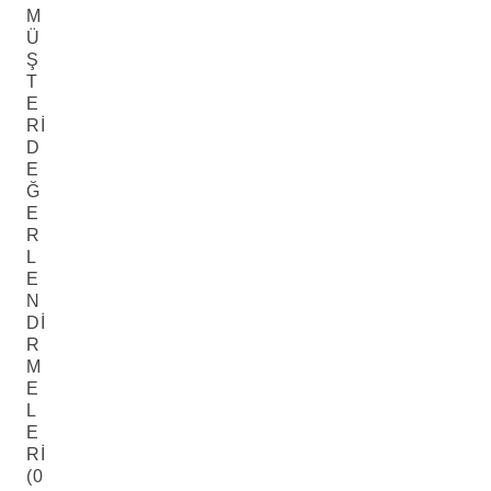
M
Ü
Ş
T
E
RI
D
E
Ğ
E
R
L
E
N
DI
R
M
E
L
E
RI
(0