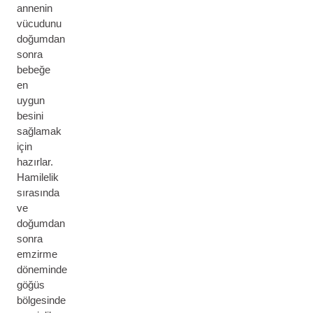
annenin
vücudunu
doğumdan
sonra
bebeğe
en
uygun
besini
sağlamak
için
hazırlar.
Hamilelik
sırasında
ve
doğumdan
sonra
emzirme
döneminde
göğüs
bölgesinde