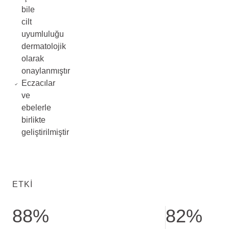
bile
cilt
uyumluluğu
dermatolojik
olarak
onaylanmıştır
Eczacılar
ve
ebelerle
birlikte
geliştirilmiştir
ETKI
88%
82%