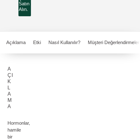
Satın
Alın.
Açıklama
Etki
Nasıl Kullanılır?
Müşteri Değerlendirmeler
A
ÇI
K
L
A
M
A
Hormonlar,
hamile
bir