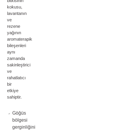
bitkisinin
kokusu,
lavantanın
ve
rezene
yağının
aromaterapik
bileşenleri
aynı
zamanda
sakinleştirici
ve
rahatlatıcı
bir
etkiye
sahiptir.
Göğüs
bölgesi
gerginliğini