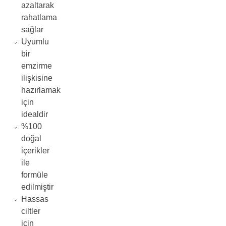
azaltarak
rahatlama
sağlar
Uyumlu
bir
emzirme
ilişkisine
hazırlamak
için
idealdir
%100
doğal
içerikler
ile
formüle
edilmiştir
Hassas
ciltler
için