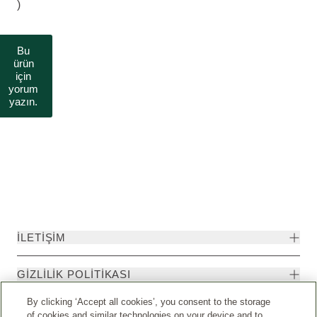
)
Bu
ürün
için
yorum
yazın.
İLETIŞIM
GIZLILIK POLITIKASI
By clicking ‘Accept all cookies’, you consent to the storage
of cookies and similar technologies on your device and to