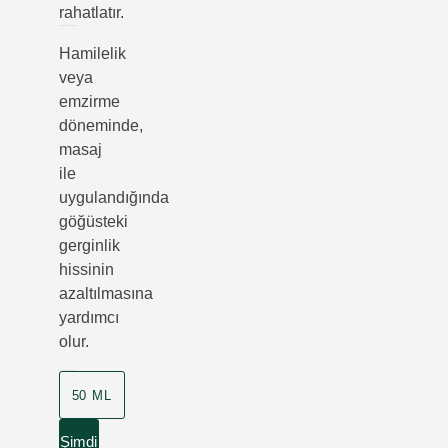
rahatlatır.
Hamilelik
veya
emzirme
döneminde,
masaj
ile
uygulandığında
göğüsteki
gerginlik
hissinin
azaltılmasına
yardımcı
olur.
50 ML
Şimdi