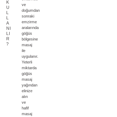
K
ve
U
doğumdan
L
sonraki
L
emzirme
A
aralarında
NI
göğüs
LI
R
bölgesine
?
masaj
ile
uygulanır.
Yeterli
miktarda
göğüs
masaj
yağından
elinize
alın
ve
hafif
masaj