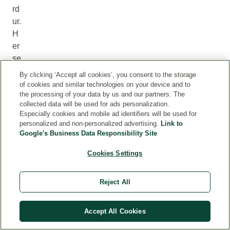
rd
ur.
H
er
şe
yd
By clicking ‘Accept all cookies’, you consent to the storage
en
of cookies and similar technologies on your device and to
the processing of your data by us and our partners. The
ön
collected data will be used for ads personalization.
ce
Especially cookies and mobile ad identifiers will be used for
,
personalized and non-personalized advertising.
Link to
bu
Google's Business Data Responsibility Site
ko
Cookies Settings
ru
m
a
Reject All
du
yg
Accept All Cookies
us