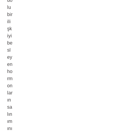
do
lu
bir
ili
şk
iyi
be
sl
ey
en
ho
rm
on
lar
ın
sa
lın
ım
ını