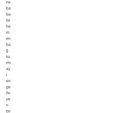
ne
ba
ba
ile
he
m
en
ba
ğ
ku
rm
ay
ı
en
ge
lle
ye
n
bir