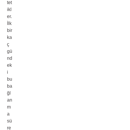
tet
ikl
er.
İlk
bir
ka
ç
gü
nd
ek
i
bu
ba
ğl
an
m
a
sü
re