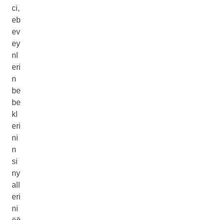
ci,
eb
ev
ey
nl
eri
n
be
be
kl
eri
ni
n
si
ny
all
eri
ni