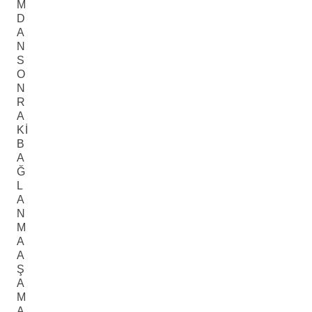
M
D
A
N
S
O
N
R
A
KI
B
A
Ğ
L
A
N
M
A
A
Ş
A
M
A