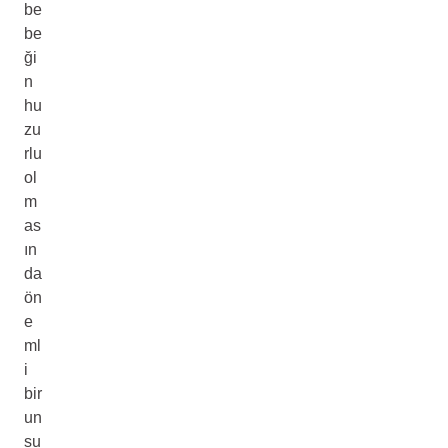
be
be
ği
n
hu
zu
rlu
ol
m
as
ın
da
ön
e
ml
i
bir
un
su