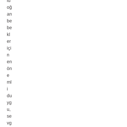
id
oğ
an
be
be
kl
er
içi
n
en
ön
e
ml
i
du
yg
u,
se
vg