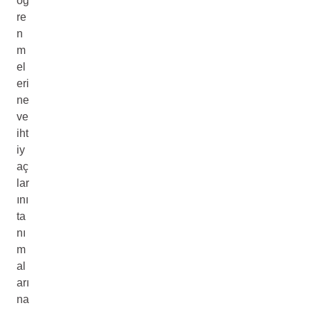
öğ
re
n
m
el
eri
ne
ve
iht
iy
aç
lar
ını
ta
nı
m
al
arı
na