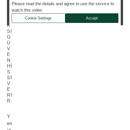
N
Please read the details and agree to use the service to
T
watch this video
E
Cookie Settings
Accept
M
A
SI
G
Ü
V
E
N
HI
S
SI
V
E
RI
R.
Y
en