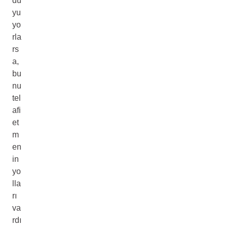
du
yu
yo
rla
rs
a,
bu
nu
tel
afi
et
m
en
in
yo
lla
rı
va
rdı