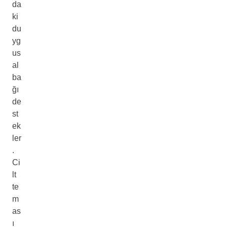
da
ki
du
yg
us
al
ba
ğı
de
st
ek
ler
.
Ci
lt
te
m
as
ı