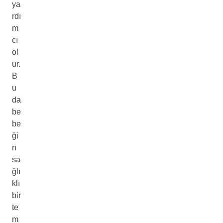
ya
rdı
m
cı
ol
ur.
B
u
da
be
be
ği
n
sa
ğlı
klı
bir
te
m