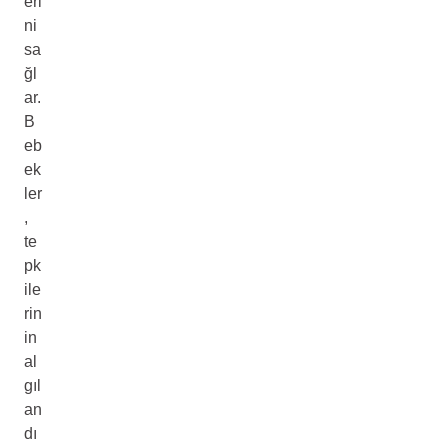
eri
ni
sa
ğl
ar.
B
eb
ek
ler
,
te
pk
ile
rin
in
al
gıl
an
dı