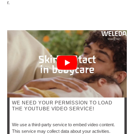
r.
WE NEED YOUR PERMISSION TO LOAD
THE YOUTUBE VIDEO SERVICE!
T
We use a third-party service to embed video content.
E
This service may collect data about your activities.