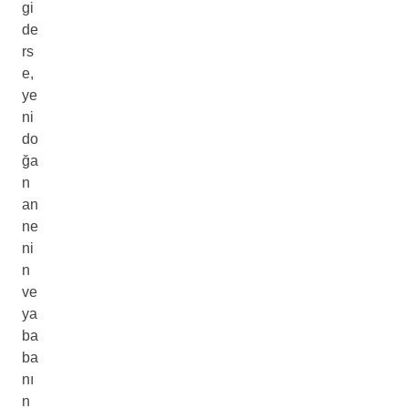
gi
de
rs
e,
ye
ni
do
ğa
n
an
ne
ni
n
ve
ya
ba
ba
nı
n