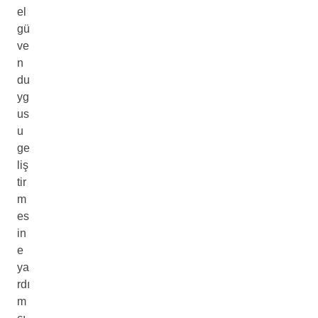
el
gü
ve
n
du
yg
us
u
ge
liş
tir
m
es
in
e
ya
rdı
m