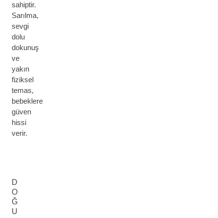
sahiptir.
Sarılma,
sevgi
dolu
dokunuş
ve
yakın
fiziksel
temas,
bebeklere
güven
hissi
verir.
D
O
Ğ
U