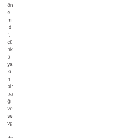
ön
e
ml
idi
r,
çü
nk
ü
ya
kı
n
bir
ba
ğı
ve
se
vg
i