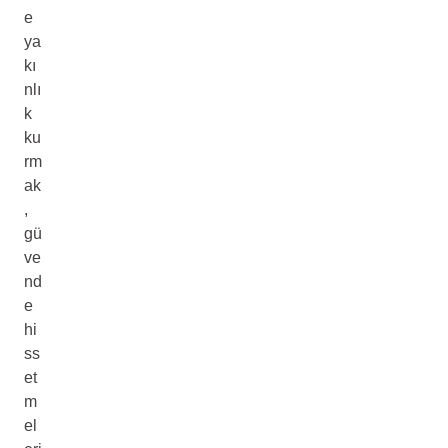
e
ya
kı
nlı
k
ku
rm
ak
,
gü
ve
nd
e
hi
ss
et
m
el