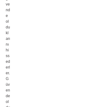
ve
nd
e
ol
du
kl
arı
nı
hi
ss
ed
erl
er.
G
üv
en
de
ol