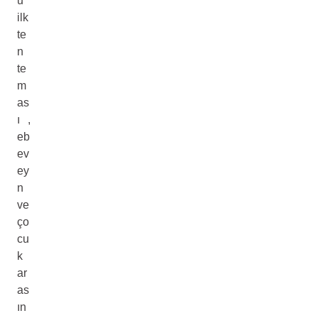
u
ilk
te
n
te
m
as
ı ,
eb
ev
ey
n
ve
ço
cu
k
ar
as
ın