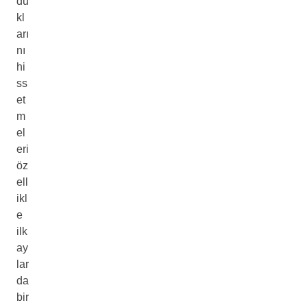
du
kl
arı
nı
hi
ss
et
m
el
eri
öz
ell
ikl
e
ilk
ay
lar
da
bir