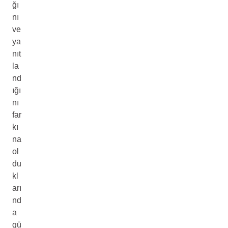
ğı
nı
ve
ya
nıt
la
nd
ığı
nı
far
kı
na
ol
du
kl
arı
nd
a
gü