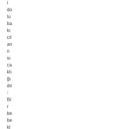
i
do
lu
ba
kı
cıl
arı
n
sı
ca
klı
ğı
dır
:
Bi
r
be
be
kl